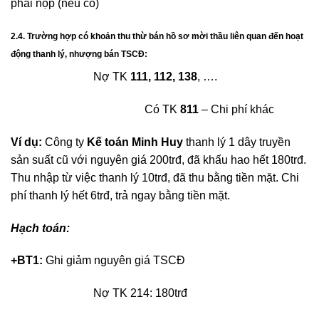
phải nộp (nếu có)
2.4. Trường hợp có khoản thu thừ bán hồ sơ mời thầu liên quan đến hoạt
động thanh lý, nhượng bán TSCĐ:
Nợ TK
111, 112, 138
, ….
Có TK
811
– Chi phí khác
Ví dụ:
Công ty
Kế toán
Minh Huy
thanh lý 1 dây truyền
sản suất cũ với nguyên giá 200trđ, đã khấu hao hết 180trđ.
Thu nhập từ việc thanh lý 10trđ, đã thu bằng tiền mặt. Chi
phí thanh lý hết 6trđ, trả ngay bằng tiền mặt.
Hạch toán:
+BT1:
Ghi giảm nguyên giá TSCĐ
Nợ TK 214: 180trđ