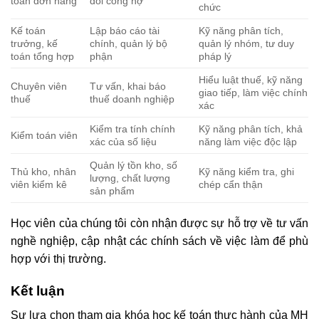
toán đơn hàng
dõi công nợ
chức
Kế toán
Lập báo cáo tài
Kỹ năng phân tích,
trưởng, kế
chính, quản lý bộ
quản lý nhóm, tư duy
toán tổng hợp
phận
pháp lý
Hiểu luật thuế, kỹ năng
Chuyên viên
Tư vấn, khai báo
giao tiếp, làm việc chính
thuế
thuế doanh nghiệp
xác
Kiểm tra tính chính
Kỹ năng phân tích, khả
Kiểm toán viên
xác của số liệu
năng làm việc độc lập
Quản lý tồn kho, số
Thủ kho, nhân
Kỹ năng kiểm tra, ghi
lượng, chất lượng
viên kiểm kê
chép cẩn thận
sản phẩm
Học viên của chúng tôi còn nhận được sự hỗ trợ về tư vấn
nghề nghiệp, cập nhật các chính sách về việc làm để phù
hợp với thị trường.
Kết luận
Sự lựa chọn tham gia khóa học kế toán thực hành của MH